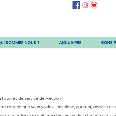
UI SOMMES NOUS ?
ANNUAIRES
BONS 
tataires de service de Meudon !
e tout ce que vous voulez : enseigne, quartier, activité etc
ts par ordre alphabétique d’enseigne de la façon la plus c