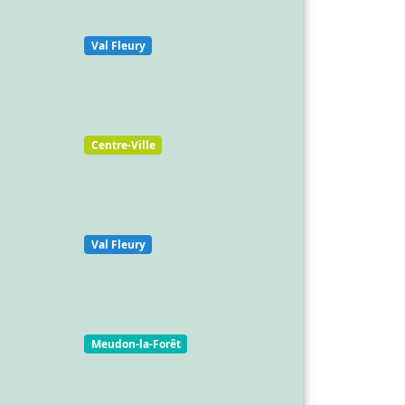
Val Fleury
Centre-Ville
Val Fleury
Meudon-la-Forêt