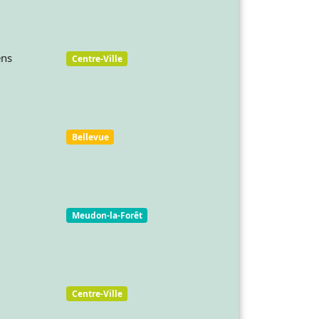
ens
Centre-Ville
Bellevue
Meudon-la-Forêt
Centre-Ville