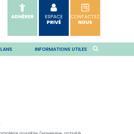
ADHÉRER
ESPACE
CONTACTEZ
PRIVÉ
NOUS
PLANS
INFORMATIONS UTILES
.
omplète possible (enseigne, activité