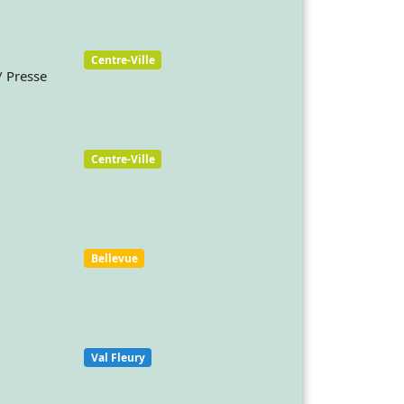
Centre-Ville
/ Presse
Centre-Ville
Bellevue
Val Fleury