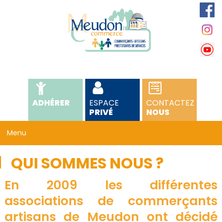
ADHÉRER
ESPACE
CONTACTEZ
PRIVÉ
NOUS
QUI SOMMES NOUS ?
En 2009 les différentes
associations de commerçants
artisans de Meudon ont décidé