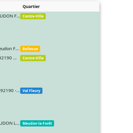
Quartier
6 place Stalingrad 92190 MEUDON France
Centre-Ville
15 rue Porto Riche 92190 Meudon France
Bellevue
36 RUE DE LA REPUBLIQUE 92190 MEUDON France
Centre-Ville
55 rue de la Belgique 92190 92190 - MEUDON
Val Fleury
13 rue Henri Etlin 92360 MEUDON LA FORET France
Meudon-la-Forêt