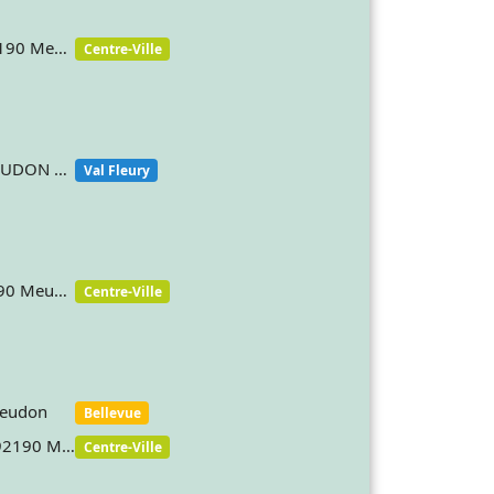
32 Rue De La Republique 92190 Meudon France
Centre-Ville
60 rue des marais 92190 MEUDON France
Val Fleury
40 rue de la République 92190 Meudon France
Centre-Ville
Meudon
Bellevue
37 AVENUE LE CORBEILLER 92190 MEUDON
Centre-Ville