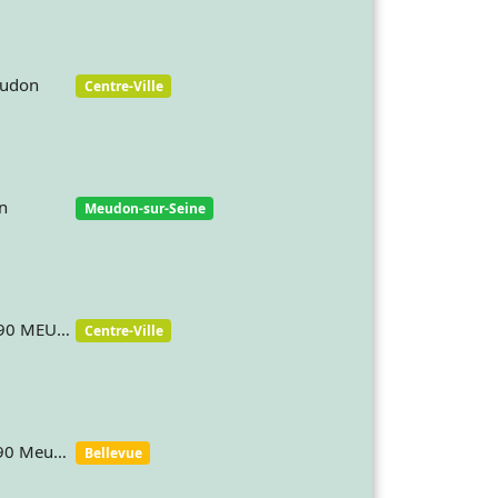
eudon
Centre-Ville
n
Meudon-sur-Seine
38 rue de la République 92190 MEUDON
Centre-Ville
10 rue Pierre Wacquant 92190 Meudon
Bellevue