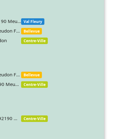
10 rue Fleury Panckouke 92190 Meudon France
Val Fleury
15 rue Porto Riche 92190 Meudon France
Bellevue
don
Centre-Ville
15 rue Porto Riche 92190 Meudon France
Bellevue
29 rue Jean Brunet v-11 92190 Meudon
Centre-Ville
30 RUE DE LA REPUBLIQUE 92190 MEUDON
Centre-Ville